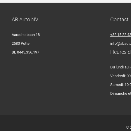
AB Auto NV
Contact
Aarschotbaan 18
+32 15 22 4
2580 Putte
info@abauto
Heures d
BE 0445.356.197
Du lundi au j
Vendredi: 09
Samedi: 10:0
Dimanche et 
© 