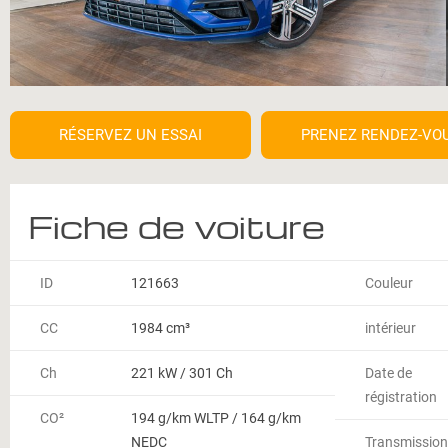
RÉSERVEZ UN ESSAI
PRENEZ RENDEZ-VO
Fiche de voiture
ID
121663
Couleur
CC
1984 cm³
intérieur
Ch
221 kW / 301 Ch
Date de
régistration
CO²
194 g/km WLTP / 164 g/km
NEDC
Transmission