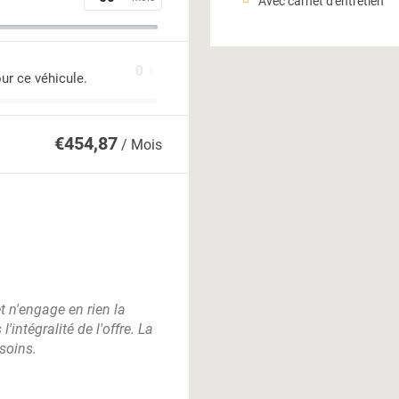
Avec carnet d'entretien
€
ur ce véhicule.
€
454,87
/ Mois
et n'engage en rien la
ntégralité de l'offre. La
soins.