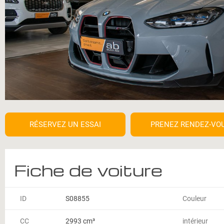
RÉSERVEZ UN ESSAI
PRENEZ RENDEZ-VO
Fiche de voiture
ID
S08855
Couleur
CC
2993 cm³
intérieur