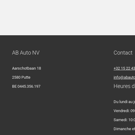
AB Auto NV
Contact
Aarschotbaan 18
+32 15 22 4
2580 Putte
info@abauto
Heures d
BE 0445.356.197
Du lundi au j
Vendredi: 09
Samedi: 10:0
Dimanche et 