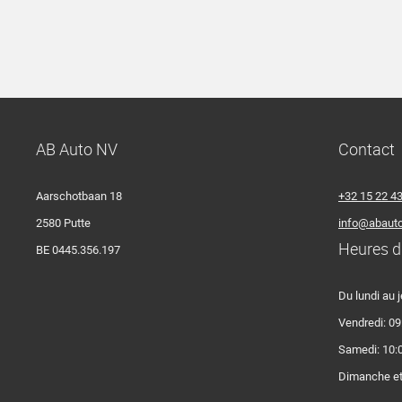
AB Auto NV
Contact
Aarschotbaan 18
+32 15 22 4
2580 Putte
info@abauto
Heures d
BE 0445.356.197
Du lundi au j
Vendredi: 09
Samedi: 10:0
Dimanche et 