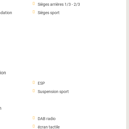
Sièges arrières 1/3 - 2/3
adation
Sièges sport
ion
ESP
Suspension sport
n
DAB radio
écran tactile