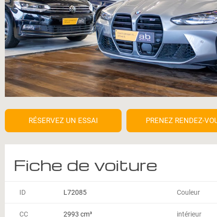
RÉSERVEZ UN ESSAI
PRENEZ RENDEZ-VO
Fiche de voiture
ID
L72085
Couleur
CC
2993 cm³
intérieur