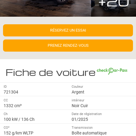
+20
RÉSERVEZ UN ESSAI
PRENEZ RENDEZ-VOUS
Fiche de voiture
ID
Couleur
721304
Argent
CC
intérieur
1332 cm³
Noir Cuir
Ch
Date de régistration
100 kW / 136 Ch
01/2025
CO²
Transmission
152 g/km WLTP
Boîte automatique