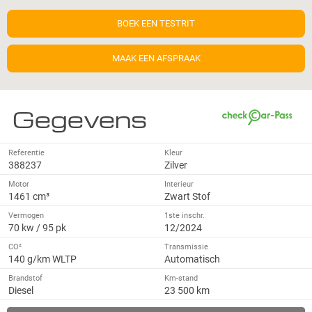
BOEK EEN TESTRIT
MAAK EEN AFSPRAAK
Gegevens
Referentie
Kleur
388237
Zilver
Motor
Interieur
1461 cm³
Zwart Stof
Vermogen
1ste inschr.
70 kw / 95 pk
12/2024
CO²
Transmissie
140 g/km WLTP
Automatisch
Brandstof
Km-stand
Diesel
23 500 km