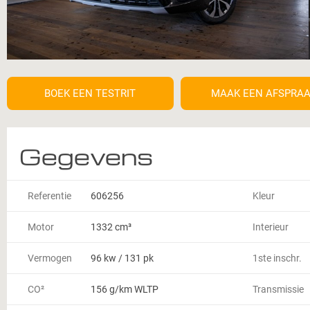
BOEK EEN TESTRIT
MAAK EEN AFSPRA
Gegevens
Referentie
606256
Kleur
Motor
1332 cm³
Interieur
Vermogen
96 kw / 131 pk
1ste inschr.
CO²
156 g/km WLTP
Transmissie