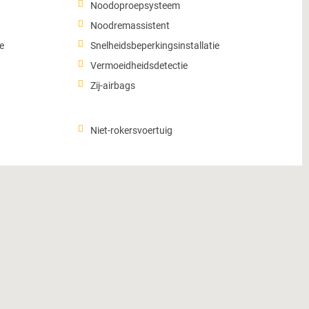
Noodoproepsysteem
Noodremassistent
e
Snelheidsbeperkingsinstallatie
Vermoeidheidsdetectie
Zij-airbags
Niet-rokersvoertuig