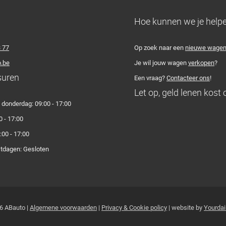
Hoe kunnen we je help
3 77
Op zoek naar een
nieuwe wage
.be
Je wil jouw wagen
verkopen
?
suren
Een vraag?
Contacteer ons
!
Let op, geld lenen kost 
donderdag: 09:00 - 17:00
0 - 17:00
:00 - 17:00
stdagen: Gesloten
6 ABauto |
Algemene voorwaarden
|
Privacy & Cookie policy
| website by
Yourdai