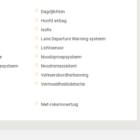
Dagrijlichten
Hoofd airbag
Isofix
Lane Departure Warning-systeem
Lichtsensor
e
Noodoproepsysteem
lesysteem
Noodremassistent
Verkeersbordherkenning
Vermoeidheidsdetectie
Niet-rokersvoertuig