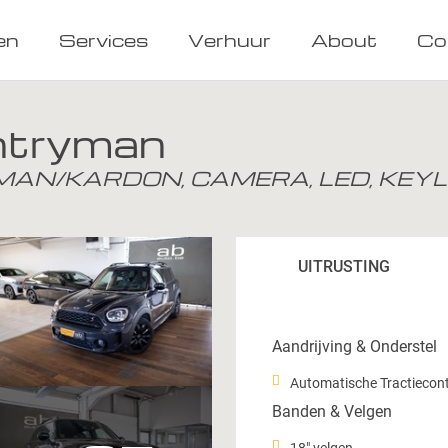
en
Services
Verhuur
About
Co
ntryman
ARMAN/KARDON, CAMERA, LED, KEY
UITRUSTING
Aandrijving & Onderstel
Automatische Tractiecont
Banden & Velgen