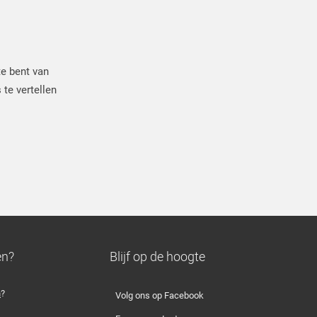
te bent van
 te vertellen
en?
Blijf op de hoogte
n
?
Volg ons op Facebook