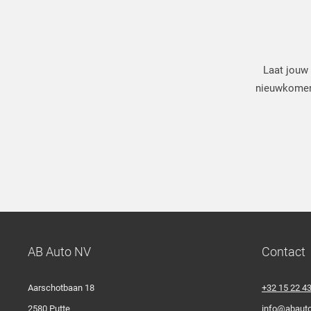
Laat jouw 
nieuwkomers.
AB Auto NV
Contact
Aarschotbaan 18
+32 15 22 4
2580 Putte
info@abauto