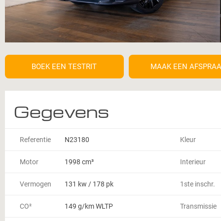
BOEK EEN TESTRIT
MAAK EEN AFSPRA
Gegevens
Referentie
N23180
Kleur
Motor
1998 cm³
Interieur
Vermogen
131 kw / 178 pk
1ste inschr.
CO²
149 g/km WLTP
Transmissie