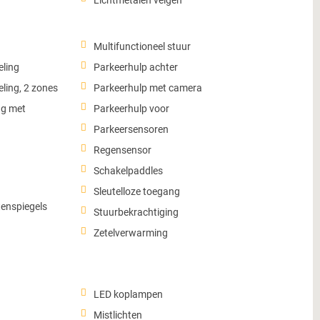
Lichtmetalen velgen
Multifunctioneel stuur
eling
Parkeerhulp achter
ling, 2 zones
Parkeerhulp met camera
ng met
Parkeerhulp voor
Parkeersensoren
Regensensor
Schakelpaddles
Sleutelloze toegang
tenspiegels
Stuurbekrachtiging
Zetelverwarming
LED koplampen
Mistlichten