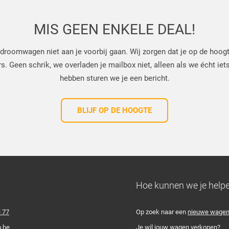
MIS GEEN ENKELE DEAL!
droomwagen niet aan je voorbij gaan. Wij zorgen dat je op de hoog
 Geen schrik, we overladen je mailbox niet, alleen als we écht iets
hebben sturen we je een bericht.
BLIJF OP DE HOOGTE
Hoe kunnen we je help
3 77
Op zoek naar een
nieuwe wage
.be
Je wil jouw wagen
verkopen
?