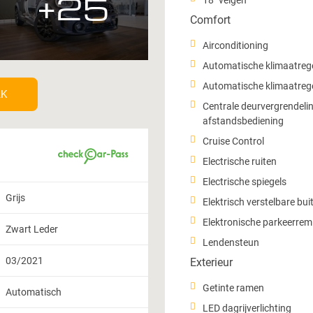
+25
18" velgen
Comfort
Airconditioning
Automatische klimaatreg
Automatische klimaatrege
AK
Centrale deurvergrendeli
afstandsbediening
Cruise Control
Electrische ruiten
Electrische spiegels
Grijs
Elektrisch verstelbare bui
Elektronische parkeerrem
Zwart Leder
Lendensteun
03/2021
Exterieur
Getinte ramen
Automatisch
LED dagrijverlichting