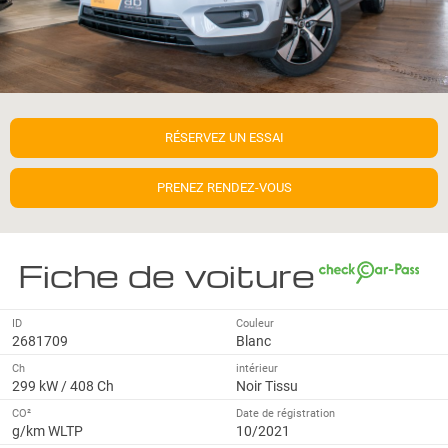
RÉSERVEZ UN ESSAI
PRENEZ RENDEZ-VOUS
Fiche de voiture
ID
Couleur
2681709
Blanc
Ch
intérieur
299 kW / 408 Ch
Noir Tissu
CO²
Date de régistration
g/km WLTP
10/2021