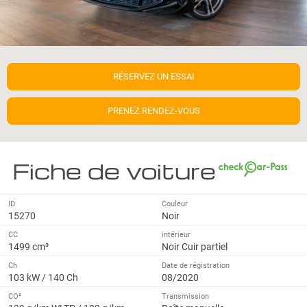
RÉSERVEZ UN ESSAI
PRENEZ RENDEZ-VOUS
Fiche de voiture
ID
Couleur
15270
Noir
CC
intérieur
1499 cm³
Noir Cuir partiel
Ch
Date de régistration
103 kW / 140 Ch
08/2020
CO²
Transmission