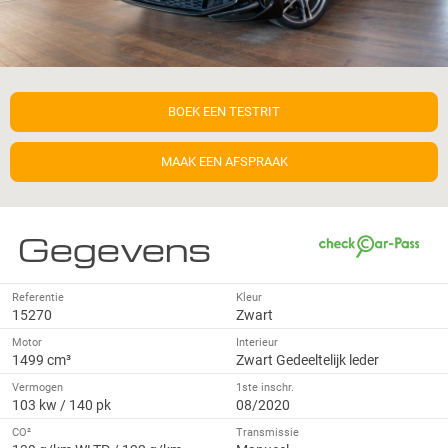
BOEK EEN TESTRIT
MAAK EEN AFSPRAAK
Gegevens
Referentie
Kleur
15270
Zwart
Motor
Interieur
1499 cm³
Zwart Gedeeltelijk leder
Vermogen
1ste inschr.
103 kw / 140 pk
08/2020
CO²
Transmissie