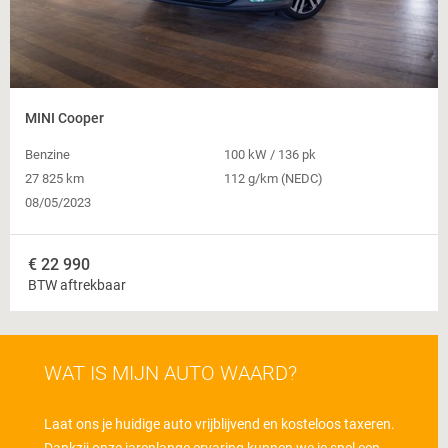
MINI Cooper
Benzine
100 kW / 136 pk
27 825 km
112 g/km (NEDC)
08/05/2023
€
22 990
BTW aftrekbaar
WAT IS MIJN AUTO WAARD?
Laat ons je huidige auto vrijblijvend en kosteloos taxeren.