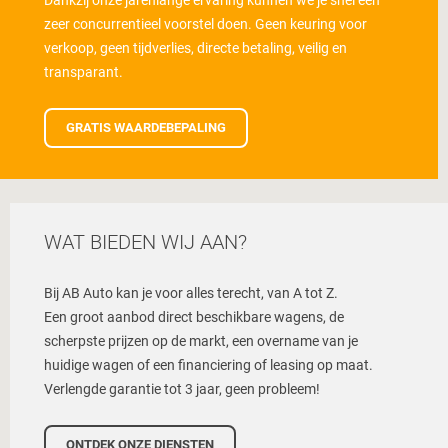
Dankzij onze jarenlange ervaring kunnen we je snel een
zeer concurrentieel voorstel doen. Geen keuring voor
verkoop, geen tijdverlies, directe betaling, veilig en
transparant.
GRATIS WAARDEBEPALING
WAT BIEDEN WIJ AAN?
Bij AB Auto kan je voor alles terecht, van A tot Z.
Een groot aanbod direct beschikbare wagens, de
scherpste prijzen op de markt, een overname van je
huidige wagen of een financiering of leasing op maat.
Verlengde garantie tot 3 jaar, geen probleem!
ONTDEK ONZE DIENSTEN