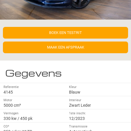
BOEK EEN TESTRIT
MAAK EEN AFSPRAAK
Gegevens
Referentie
Kleur
4145
Blauw
Motor
Interieur
5000 cm³
Zwart Leder
Vermogen
1ste inschr.
330 kw / 450 pk
12/2023
CO²
Transmissie