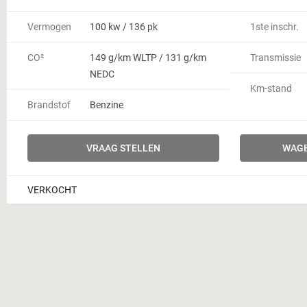
Vermogen
100 kw / 136 pk
1ste inschr.
CO²
149 g/km WLTP / 131 g/km
Transmissie
NEDC
Km-stand
Brandstof
Benzine
VRAAG STELLEN
WAGE
VERKOCHT