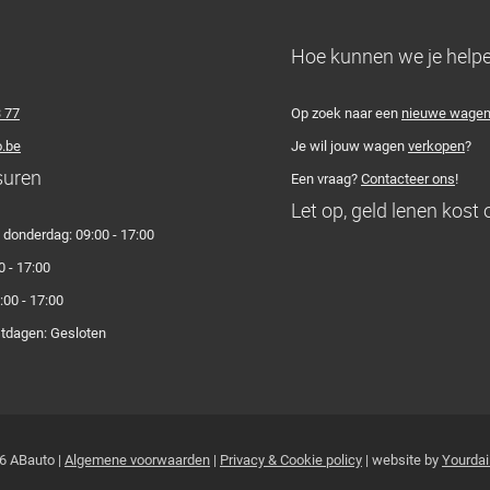
Hoe kunnen we je help
3 77
Op zoek naar een
nieuwe wage
.be
Je wil jouw wagen
verkopen
?
suren
Een vraag?
Contacteer ons
!
Let op, geld lenen kost 
donderdag: 09:00 - 17:00
0 - 17:00
:00 - 17:00
stdagen: Gesloten
6 ABauto |
Algemene voorwaarden
|
Privacy & Cookie policy
| website by
Yourdai