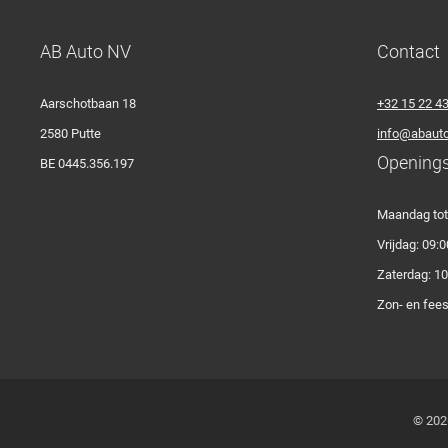
AB Auto NV
Contact
Aarschotbaan 18
+32 15 22 4
2580 Putte
info@abauto
Opening
BE 0445.356.197
Maandag tot 
Vrijdag: 09:0
Zaterdag: 10
Zon- en fee
© 202