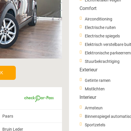
Lichtmetalen velgen
Comfort
Airconditioning
Electrische ruiten
Electrische spiegels
Elektrisch verstelbare bui
Elektronische parkeerrem
Stuurbekrachtiging
Exterieur
AK
Getinte ramen
Mistlichten
Interieur
Armsteun
Paars
Binnenspiegel automati
Sportzetels
Bruin Leder