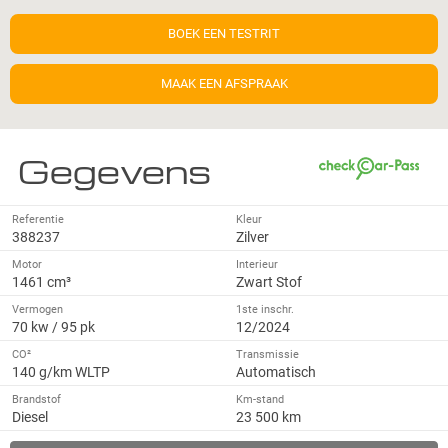
BOEK EEN TESTRIT
MAAK EEN AFSPRAAK
Gegevens
Referentie
Kleur
388237
Zilver
Motor
Interieur
1461 cm³
Zwart Stof
Vermogen
1ste inschr.
70 kw / 95 pk
12/2024
CO²
Transmissie
140 g/km WLTP
Automatisch
Brandstof
Km-stand
Diesel
23 500 km