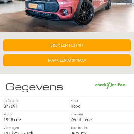
BOEK EEN TESTRIT
MAAK EEN AFSPRAAK
Gegevens
Referentie
Kleur
S77691
Rood
Motor
Interieur
1998 cm³
Zwart Leder
Vermogen
1ste inschr.
131 kw / 178 pk
06/2022