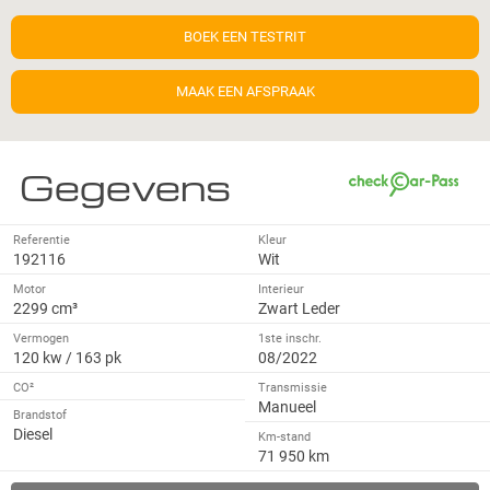
BOEK EEN TESTRIT
MAAK EEN AFSPRAAK
Gegevens
Referentie
Kleur
192116
Wit
Motor
Interieur
2299 cm³
Zwart Leder
Vermogen
1ste inschr.
120 kw / 163 pk
08/2022
CO²
Transmissie
Manueel
Brandstof
Diesel
Km-stand
71 950 km